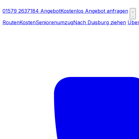
01579 2637184
Angebot
Kostenlos Angebot anfragen
Routen
Kosten
Seniorenumzug
Nach Duisburg ziehen
Über